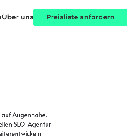
Preisliste anfordern
n
Über uns
t auf Augenhöhe.
nellen SEO-Agentur
eiterentwickeln