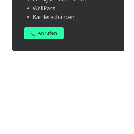
WellPass
Karrierechancen
Anrufen